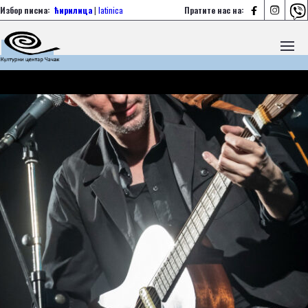



Избор писма:
ћирилица
|
latinica
Пратите нас на: