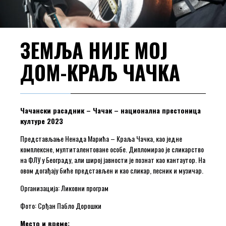
ЗЕМЉА НИЈЕ МОЈ
ДОМ-КРАЉ ЧАЧКА
Чачански расадник – Чачак – национална престоница
културе 2023
Представљање Ненада Марића – Краља Чачка, као једне
комплексне, мултиталентоване особе. Дипломирао је сликарство
на ФЛУ у Београду, али широј јавности је познат као кантаутор. На
овом догађају биће представљен и као сликар, песник и музичар.
Организација: Ликовни програм
Фото: Срђан Пабло Дорошки
Место и време: