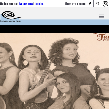



Избор писма:
ћирилица
|
latinica
Пратите нас на: