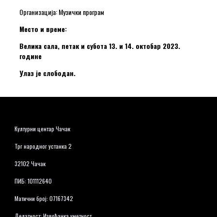
Организација: Музички програм
Место и време:
Велика сала, петак и субота 13. и 14. октобар 2023.
године
Улаз је слободан.
Културни центар Чачак
Трг народног устанка 2
32102 Чачак
ПИБ: 101112640
Матични број: 07167342
Делатност: Извођачка уметност