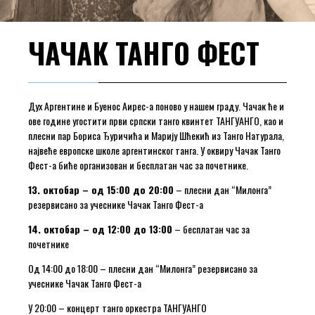
ЧАЧАК ТАНГО ФЕСТ
Дух Аргентине и Буенос Аирес-а поново у нашем граду. Чачак ће и
ове године угостити први српски танго квинтет ТАНГУАНГО, као и
плесни пар Бориса Ђуричића и Марију Шћекић из Танго Натурала,
највеће европске школе аргентинског танга. У оквиру Чачак Танго
Фест-а биће организован и бесплатан час за почетнике.
13. октобар – од 15:00 до 20:00
– плесни дан “Милонга”
резервисано за учеснике Чачак Танго Фест-а
14. октобар – од 12:00 до 13:00
– бесплатан час за
почетнике
Од 14:00 до 18:00 – плесни дан “Милонга” резервисано за
учеснике Чачак Танго Фест-а
У 20:00 – концерт танго оркестра ТАНГУАНГО