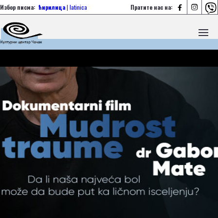



Избор писма:
ћирилица
|
latinica
Пратите нас на: