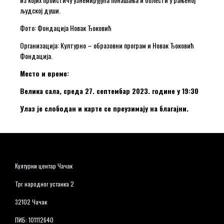
људској души.
Фото: Фондација Новак Ђоковић
Организација: Културно – образовни програм и Новак Ђоковић
Фондација.
Место и време:
Велика сала, среда 27. септембар 2023. године у 19:30
Улаз је слободан и карте се преузимају на благајни.
Културни центар Чачак
Трг народног устанка 2
32102 Чачак
ПИБ: 101112640