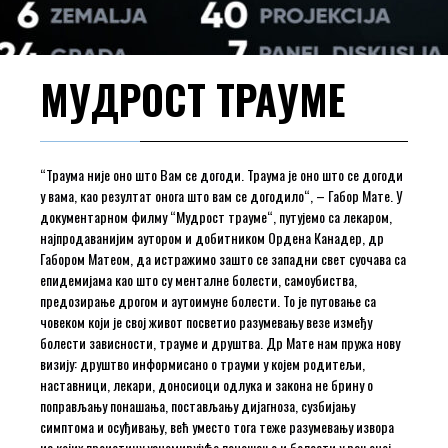
МУДРОСТ ТРАУМЕ
“Траума није оно што Вам се догоди. Траума је оно што се догоди
у вама, као резултат онога што вам се догодило“, – Габор Мате. У
документарном филму “Мудрост трауме“, путујемо са лекаром,
најпродаванијим аутором и добитником Ордена Канадер, др
Габором Матеом, да истражимо зашто се западни свет суочава са
епидемијама као што су менталне болести, самоубиства,
предозирање дрогом и аутоимуне болести. То је путовање са
човеком који је свој живот посветио разумевању везе између
болести зависности, трауме и друштва. Др Мате нам пружа нову
визију: друштво информисано о трауми у којем родитељи,
наставници, лекари, доносиоци одлука и закона не брину о
поправљању понашања, постављању дијагноза, сузбијању
симптома и осуђивању, већ уместо тога теже разумевању извора
из којих проистичу узнемирујућа понашања и болести у рањеној