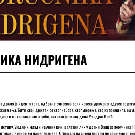
НИКА НИДРИГЕНА
драма је идентитета, одбране самосвојности човека угроженог одувек по регу
љења. Бити свој, држати се свог избора, свог уверења, својих принципа, одувек
адање и жртвовање самог себе, истакао је писац дела Миодраг Илић.
а истину. Уједно и млади научник који је главни лик у драми Валцер поручника
 итекако допире до нашег времена. Огледало на сцени постаје не само део сце