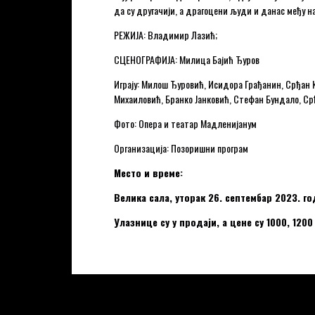
да су другачији, а драгоцени људи и данас међу на
РЕЖИЈА: Владимир Лазић;
СЦЕНОГРАФИЈА: Милица Бајић Ђуров
Играју: Милош Ђуровић, Исидора Грађанин, Срђан
Михаиловић, Бранко Јанковић, Стефан Бундало, Ср
Фото: Опера и театар Мадленијанум
Организација: Позоришни програм
Место и време:
Велика сала, уторак 26. септембар 2023. го
Улазнице су у продаји, а цене су 1000, 1200