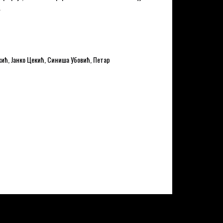
.
ић, Јанко Цекић, Синиша Убовић, Петар