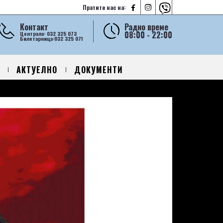



Пратите нас на:
Контакт
Радно време
08:00 - 22:00
Централа: 032 325 073
Билетарница:032 325 071
АКТУЕЛНО
ДОКУМЕНТИ