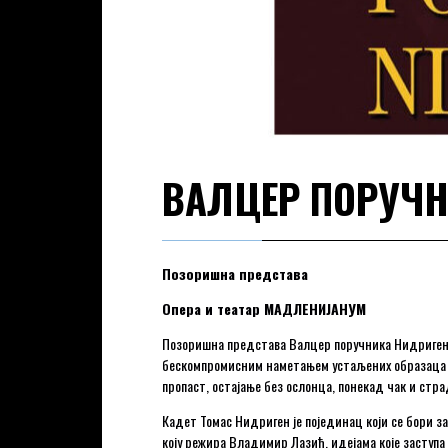
ВАЛЦЕР ПОРУЧ
Позоришна представа
Опера и театар МАДЛЕНИЈАНУМ
Позоришна представа Валцер поручника Нидригена 
бескомпромисним наметањем устаљених образаца жив
пропаст, остајање без ослонца, понекад чак и стр
Кадет Томас Нидриген је појединац који се бори з
коју режира Владимир Лазић, идејама које заступа