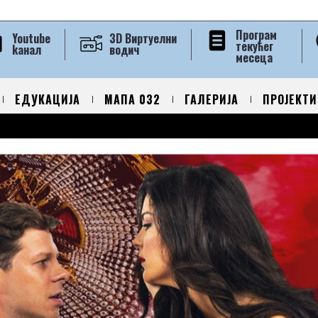
Програм
Youtube
3D Виртуелни
текућег
kанал
водич
месеца
ЕДУКАЦИЈА
МАПА 032
ГАЛЕРИЈА
ПРОЈЕКТИ