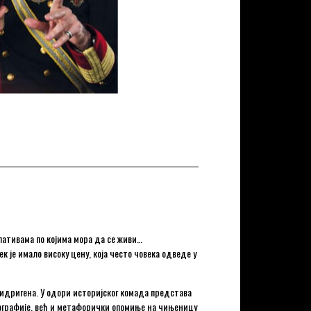
лативама по којима мора да се живи…
 је имало високу цену, која често човека одведе у
 Нидригена. У одори историјског комада представа
нографије, већ и метафорички опомиње на чињеницу