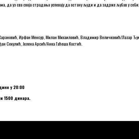
ма, да уз сва своја страдања успевају да остану људи и да задрже љубав у себи
 Карановић, Ирфан Менсур, Милан Михаиловић, Владимир Величковић/Лазар Ђук
ђан Секулић, Јелена Арсић/Анка Гаћеша Костић.
дине у 20:00
 и 1500 динара.