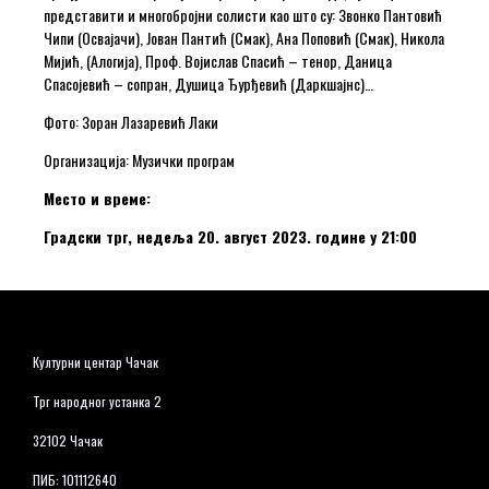
представити и многобројни солисти као што су: Звонко Пантовић
Чипи (Освајачи), Јован Пантић (Смак), Ана Поповић (Смак), Никола
Мијић, (Алогија), Проф. Војислав Спасић – тенор, Даница
Спасојевић – сопран, Душица Ђурђевић (Даркшајнс)…
Фото: Зоран Лазаревић Лаки
Организација: Музички програм
Место и време:
Градски трг, недеља 20. август 2023. године у 21:00
Културни центар Чачак
Трг народног устанка 2
32102 Чачак
ПИБ: 101112640