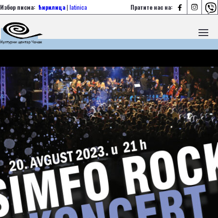



Избор писма:
ћирилица
|
latinica
Пратите нас на: