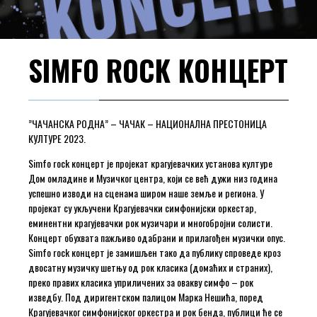
SIMFO ROCK КОНЦЕРТ
”ЧАЧАНСКА РОДНА” – ЧАЧАК – НАЦИОНАЛНА ПРЕСТОНИЦА
КУЛТУРЕ 2023.
Simfo rock концерт је пројекат крагујевачких установа културе
Дом омладине и Музичког центра, који се већ дужи низ година
успешно изводи на сценама широм наше земље и региона. У
пројекат су укључени Крагујевачки симфонијски оркестар,
еминентни крагујевачки рок музичари и многобројни солисти.
Концерт обухвата пажљиво одабрани и прилагођен музички опус.
Simfo rock концерт је замишљен тако да публику спроведе кроз
двосатну музичку шетњу од рок класика (домаћих и страних),
преко правих класика уприличених за овакву симфо – рок
изведбу. Под диригентском палицом Марка Нешића, поред
Крагујевачког симфонијског оркестра и рок бенда, публици ће се