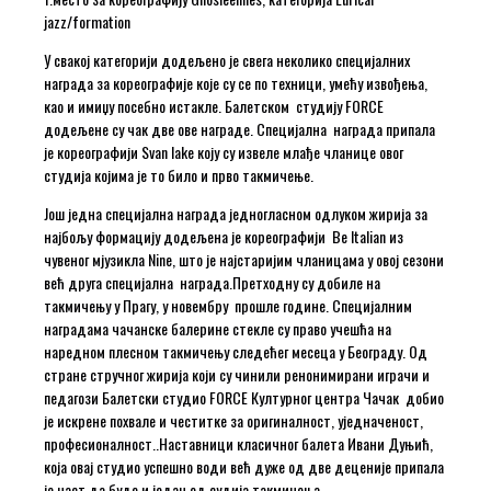
jazz/formation
У свакој категорији додељено је свега неколико специјалних
награда за кореографије које су се по техници, умећу извођења,
као и имиџу посебно истакле. Балетском студију FORCE
додељене су чак две ове награде. Специјална награда припала
је кореографији Svan lake коју су извеле млађе чланице овог
студија којима је то било и прво такмичење.
Још једна специјална награда једногласном одлуком жирија за
најбољу формацију додељена је кореографији Be Italian из
чувеног мјузикла Nine, што је најстаријим чланицама у овој сезони
већ друга специјална награда.Претходну су добиле на
такмичењу у Прагу, у новембру прошле године. Специјалним
наградама чачанске балерине стекле су право учешћа на
наредном плесном такмичењу следећег месеца у Београду. Од
стране стручног жирија који су чинили ренонимирани играчи и
педагози Балетски студио FORCE Културног центра Чачак добио
је искрене похвале и честитке за оригиналност, уједначеност,
професионалност..Наставници класичног балета Ивани Дуњић,
која овај студио успешно води већ дуже од две деценије припала
је част да буде и један од судија такмичења.