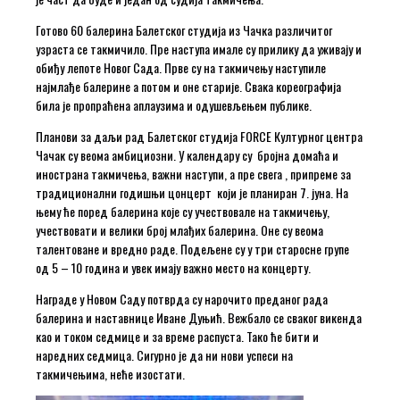
Готово 60 балерина Балетског студија из Чачка различитог
узраста се такмичило. Пре наступа имале су прилику да уживају и
обиђу лепоте Новог Сада. Прве су на такмичењу наступиле
најмлађе балерине а потом и оне старије. Свака кореографија
била је пропраћена аплаузима и одушевљењем публике.
Планови за даљи рад Балетског студија FORCE Културног центра
Чачак су веома амбициозни. У календару су бројна домаћа и
инострана такмичења, важни наступи, а пре свега , припреме за
традиционални годишњи цонцерт који је планиран 7. јуна. На
њему ће поред балерина које су учествовале на такмичењу,
учествовати и велики број млађих балерина. Оне су веома
талентоване и вредно раде. Подељене су у три старосне групе
од 5 – 10 година и увек имају важно место на концерту.
Награде у Новом Саду потврда су нарочито преданог рада
балерина и наставнице Иване Дуњић. Вежбало се сваког викенда
као и током седмице и за време распуста. Тако ће бити и
наредних седмица. Сигурно је да ни нови успеси на
такмичењима, неће изостати.