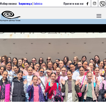



Избор писма:
ћирилица
|
latinica
Пратите нас на: