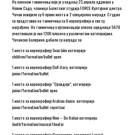
На плесном такмичењу које је у недељу 23.априла одржано у
Новом Саду, чланице Балетског студија FORCE Културног центра
Чачак освојиле су 6 првих места и 2 специјалне награде. Студио
се представио на такмичењу са 6 кореографија и све су
награђене. На такмичењу у организацији плесне заједнице 5678
учествовало је око 1200 плесача у различитим категоријама.
Чачанске балерине добиле су награде за:
1.место за кореографију Svan lake категорија-
children/formation/ballet open
1.место за кореографију Doll story, категорија-
junior/formation/ballet
1.место за кореографију “Орхидеје”, категорија-
junior/formation/ballet open
1.место за кореографију Arabian dance категорија-
junior/formation/ballet repertoar
1.место за кореографију Nine – Be Italian категорија-
Jouth/formation/musical theatar
1.место за кореографију Gnosieennes, категорија Lurical