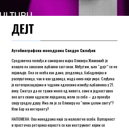
ДЕЈТ
Аутобиографска монодрама Сандре Силађев
Средовечна госпођа и самохрана мајка Оливера Живковић је
изашла на заказани љубавни састанак. Међутим, њен “дејт” се не
појављује. Она се осећа као дама, уседелица, бабадевојка и
распуштеница, чак и као удовица, мада нико није умро. Слуђена
је категоризацијама и чудним односима између љубавника у 21.
веку. Сматра да не тражи много од живота, само и једноставно
оно што сваки одрасли појединац жели за себе – да пронађе
своју сродну душу. Има ли је за Оливеру на “овом целом свету”?
Или бар на интернету?
НАПОМЕНА: Ова монодрама није за малолетне особе. Вулгарност
и простачка реторика користе се као инструмент којим се