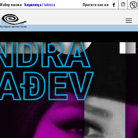



Избор писма:
ћирилица
|
latinica
Пратите нас на: