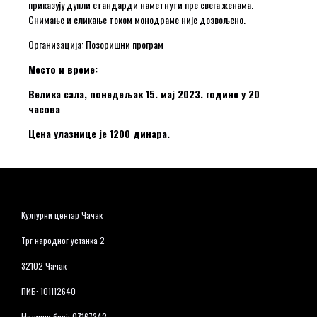
приказују дупли стандарди наметнути пре свега женама.
Снимање и сликање током монодраме није дозвољено.
Организација: Позоришни програм
Место и време:
Велика сала, понедељак 15. мај 2023. године у 20
часова
Цена улазнице је 1200 динара.
Културни центар Чачак
Трг народног устанка 2
32102 Чачак
ПИБ: 101112640
Матични број: 07167342