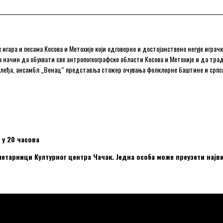
гара и песама Косова и Метохије који одговорно и достојанствено негује играчк
 начин да обухвати све антропогеографске области Косова и Метохије и да тра
аслеђа, ансамбл „Венац“ представља стожер очувања фолклорне баштине и српс
е у 20 часова
летарници Културног центра Чачак. Једна особа може преузети најв