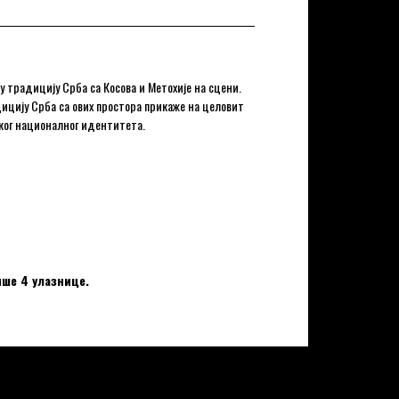
у традицију Срба са Косова и Метохије на сцени.
дицију Срба са ових простора прикаже на целовит
ког националног идентитета.
ише 4 улазнице.