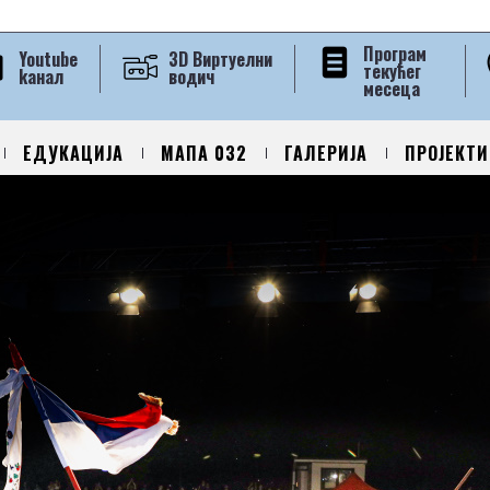
Програм
Youtube
3D Виртуелни
текућег
kанал
водич
месеца
ЕДУКАЦИЈА
МАПА 032
ГАЛЕРИЈА
ПРОЈЕКТИ