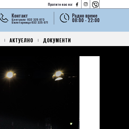



Пратите нас на:
Контакт
Радно време
08:00 - 22:00
Централа: 032 325 073
Билетарница:032 325 071
АКТУЕЛНО
ДОКУМЕНТИ