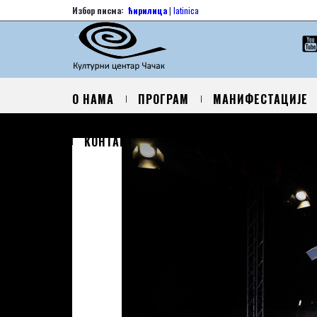
Избор писма:
ћирилица
|
latinica
О НАМА
ПРОГРАМ
МАНИФЕСТАЦИЈЕ
КОНТАКТ