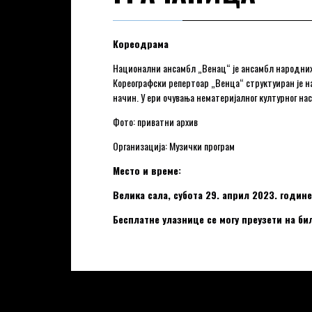
Кореодрама
Национални ансамбл „Венац“ је ансамбл народних и
Кореографски репертоар „Венца“ структуиран је на
начин. У ери очувања нематеријалног културног н
Фото: приватни архив
Организација: Музички програм
Место и време:
Велика сала, субота 29. април 2023. годин
Бесплатне улазнице се могу преузети на би