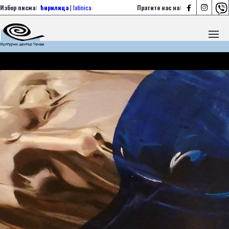



Избор писма:
ћирилица
|
latinica
Пратите нас на: