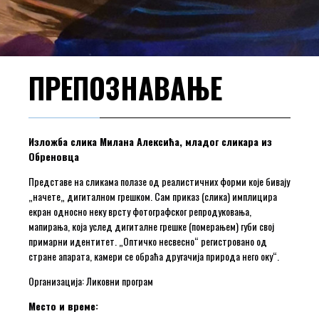
ПРЕПОЗНАВАЊЕ
Изложба слика Милана Алексића, младог сликара из
Обреновца
Представе на сликама полазе од реалистичних форми које бивају
„начете„ дигиталном грешком. Сам приказ (слика) имплицира
екран односно неку врсту фотографског репродуковања,
мапирања, која услед дигиталне грешке (померањем) губи свој
примарни идентитет. „Оптичко несвесно“ регистровано од
стране апарата, камери се обраћа другачија природа него оку“.
Организација: Ликовни програм
Место и време: