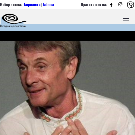



Избор писма:
ћирилица
|
latinica
Пратите нас на: