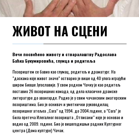
ЖИВОТ НА СЦЕНИ
Вече посвећено животу и стваралаштву Радослава
Баћка Букумировића, глумца и редитеља
Позориштем се бавио као глумац, редитељ и драматург. На
”даскама које живот значе” остварио је више од 40 улога играјући
широм бивше Југославије. У свом родном Чачку је као редитељ
поставио 26 позоришних комада, од дела класичне драмске
литературе до авангарде. Радио је у свим чачанским аматерским
позориштима. Био је оснивач и уметнички руководилац
позоришног атељеа ,,Сага’’ од 1994. до 2004.године, а ”Сага” је
била претеча Илегалног позоришта ,,Отписани’’ које је основао и
водио од 2009. године. Био је вишегодишњи радник Културног
центра (Дома културе) Чачак.