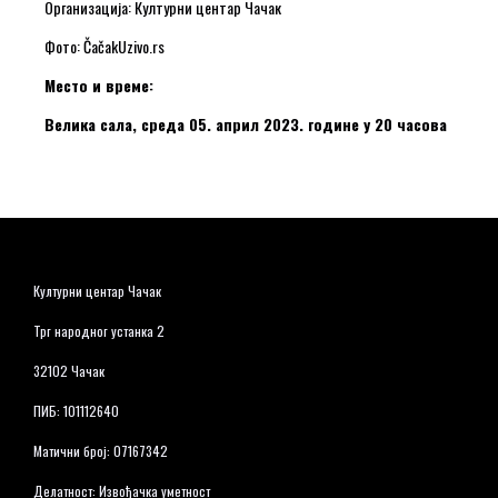
Организација: Културни центар Чачак
Фото: ČačakUzivo.rs
Место и време:
Велика сала, среда 05. април 2023. године у 20 часова
Културни центар Чачак
Трг народног устанка 2
32102 Чачак
ПИБ: 101112640
Матични број: 07167342
Делатност: Извођачка уметност