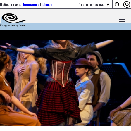



Избор писма:
ћирилица
|
latinica
Пратите нас на: