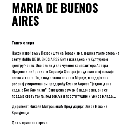
MARIA DE BUENOS
AIRES
Танго опера
Након извођења у Позоришту на Теразијама, једина танго опера на
свету MARIA DE BUENOS AIRES биће изведена и у Културном
центру Чачак. Ово ремек дело чувеног композитора Астора
Пјацоле и либретисте Хорасија Ферера је чудесан спој поезије,
плеса и танга. То је надреална прича о Марији, младој жени
рођеној у сиромашном предграђу Буенос Аиреса “једног дана
када је Бог био пијан”. Заведена звуком бандонеона, она се
предаје свету танга, подземља и проституције и умире млада….
Диригент: Никола Митрашевић Продукција: Опера Нова из
Крагујевца
Фото: приватни архив