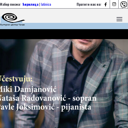



Избор писма:
ћирилица
|
latinica
Пратите нас на: