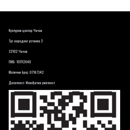
Културни центар Чачак
Трг народног устанка 2
32102 Чачак
ПИБ: 101112640
Матични број: 07167342
Делатност: Извођачка уметност