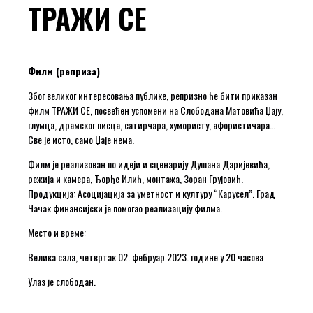
ТРАЖИ СЕ
Филм (реприза)
Због великог интересовања публике, репризно ће бити приказан
филм ТРАЖИ СЕ, посвећен успомени на Слободана Матовића Џају,
глумца, драмског писца, сатирчара, хумористу, афористичара…
Све је исто, само Џаје нема.
Филм је реализован по идеји и сценарију Душана Даријевића,
режија и камера, Ђорђе Илић, монтажа, Зоран Грујовић.
Продукција: Асоцијација за уметност и културу “Карусел”. Град
Чачак финансијски је помогао реализацију филма.
Место и време:
Велика сала, четвртак 02. фебруар 2023. године у 20 часова
Улаз је слободан.