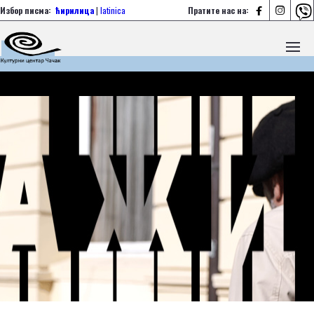



Избор писма:
ћирилица
|
latinica
Пратите нас на: