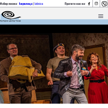



Избор писма:
ћирилица
|
latinica
Пратите нас на: