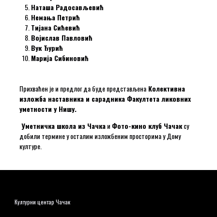
Наташа Радосављевић
Немања Петрић
Тијана Сићевић
Војислав Павловић
Вук Ђурић
Марија Сибиновић
Прихваћен је и предлог да буде представљена
Колективна
изложба наставника и сарадника Факултета ликовних
уметности у Нишу.
Уметничка школа из Чачка
и
Фото-кино клуб Чачак
су
добили термине у осталим изложбеним просторима у Дому
културе.
Културни центар Чачак