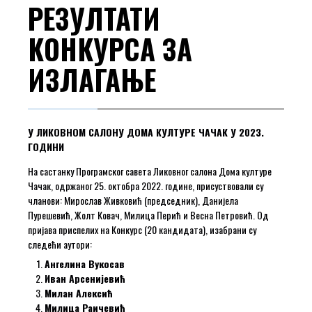
РЕЗУЛТАТИ
КОНКУРСА ЗА
ИЗЛАГАЊЕ
У ЛИКОВНОМ САЛОНУ ДОМА КУЛТУРЕ ЧАЧАК У 2023.
ГОДИНИ
На састанку Програмског савета Ликовног салона Дома културе
Чачак, одржаног 25. октобра 2022. године, присуствовали су
чланови: Mирослав Живковић (председник), Данијела
Пурешевић, Жолт Ковач, Милица Перић и Весна Петровић. Од
пријава приспелих на Конкурс (20 кандидата), изабрани су
следећи аутори:
Ангелина Вукосав
Иван Арсенијевић
Милан Алексић
Милица Раичевић