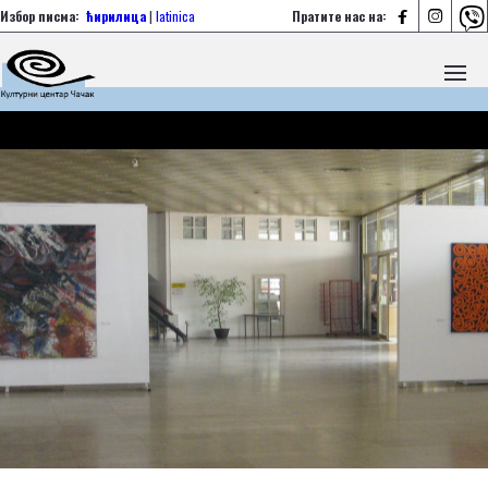



Избор писма:
ћирилица
|
latinica
Пратите нас на: