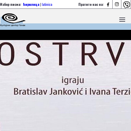



Избор писма:
ћирилица
|
latinica
Пратите нас на: