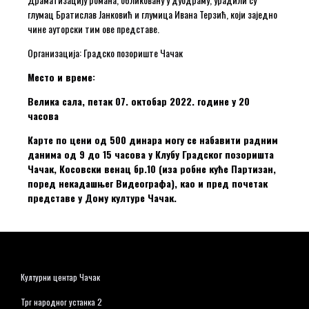
глумац Братислав Јанковић и глумица Ивана Терзић, који заједно
чине ауторски тим ове представе.
Организација: Градско позориште Чачак
Место и време:
Велика сала, петак 07. октобар 2022. године у 20
часова
Карте по цени од 500 динара могу се набавити радним
данима од 9 до 15 часова у Клубу Градског позоришта
Чачак, Косовски венац бр.10 (иза робне куће Партизан,
поред некадашњег Видеографа), као и пред почетак
представе у Дому културе Чачак.
Културни центар Чачак
Трг народног устанка 2