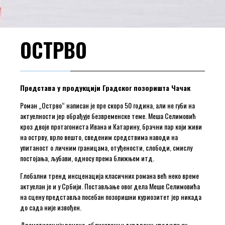
ОСТРВО
Представа у продукцији Градског позоришта Чачак
Роман „Острво“ написан је пре скоро 50 година, али не губи на
актуелности јер обрађује безвременске теме. Меша Селимовић
кроз двоје протагониста Ивана и Катарину, брачни пар који живи
на острву, врло вешто, сведеним средствима наводи на
упитаност о личним границама, отуђености, слободи, смислу
постојања, љубави, односу према ближњем итд.
Глобални тренд инсценација класичних романа већ неко време
актуелан је и у Србији. Постављање овог дела Меше Селимовића
на сцену представља посебан позоришни куриозитет јер никада
до сада није извођен.
Драматизацију романа, обликовану у дуодраму, урадили су