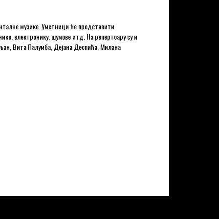
енталне музике. Уметници ће представити
ике, електронику, шумове итд. На репертоару су и
љан, Вита Палумба, Дејана Деспића, Милана