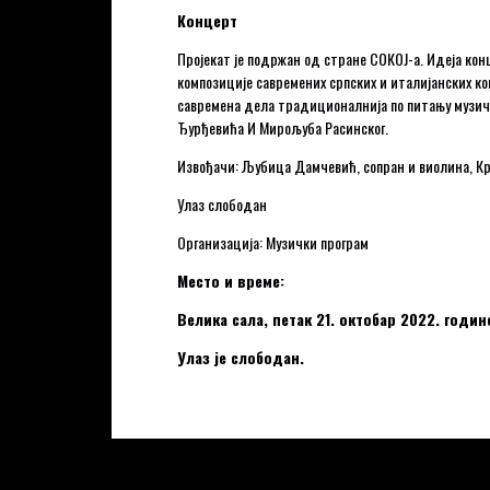
Концерт
Пројекат је подржан од стране СОКОЈ-а. Идеја ко
композиције савремених српских и италијанских ко
савремена дела традиционалнија по питању музич
Ђурђевића И Мирољуба Расинског.
Извођачи: Љубица Дамчевић, сопран и виолина, Кр
Улаз слободан
Организација: Музички програм
Место и време:
Велика сала, петак 21. октобар 2022. годин
Улаз је слободан.