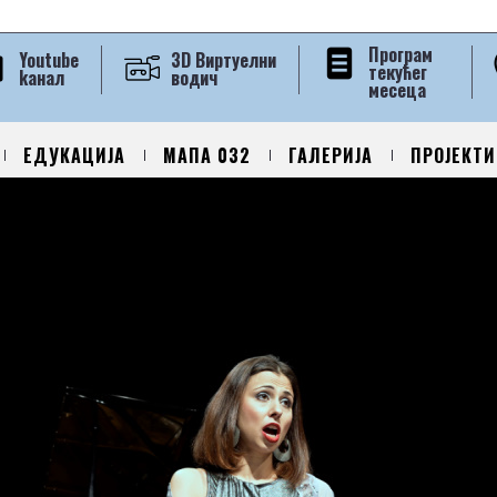
Програм
Youtube
3D Виртуелни
текућег
kанал
водич
месеца
ЕДУКАЦИЈА
МАПА 032
ГАЛЕРИЈА
ПРОЈЕКТИ