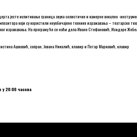
нцерта јесте испитивање граница звука солистичке и камерне вокално -инструм
мпозитора који су користили неуобичајене технике изражавања – театарске техн
ког изражавања. На програму ће се наћи дела Иване Стефановић, Исидоре Жебе
истина Ашковић, сопран, Јована Николић, клавир и Петар Марковић, клавир
е у 20:00 часова