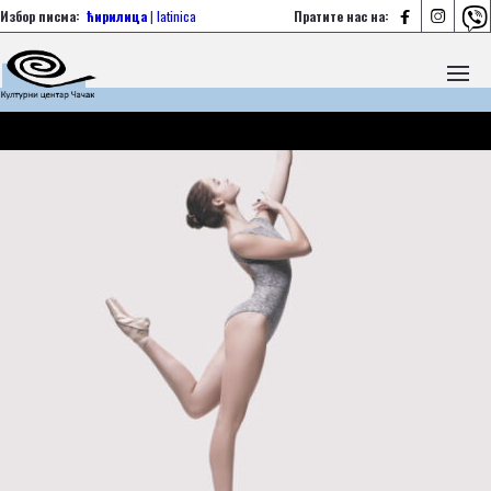



Избор писма:
ћирилица
|
latinica
Пратите нас на: