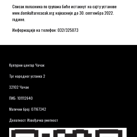
Списак полазника по групама биће истакнут на сајту установе
www.domkulturecacak.org најкасније до 30. септембра 2022.
године.
Информације на телефон: 032/325073
Културни центар Чачак
Трг народног устанка 2
32102 Чачак
ПИБ: 101112640
Матични број: 07167342
Делатност: Извођачка уметност