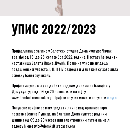
УПИС 2022/2023
Пријављивање за упис у Балетски студио Дома културе Чачак
трајаће од 15. до 28. септембра 2022. године. Наставу ће водити
наставница балета Ивана Дуњић. Право на упис имају деца
предшколског узраста, I, II, III I IV разреда и деца која су завршила
основну балетску школу.
Пријаве за упис могу се добити радним данима на благајни у
Дому културе од 09 до 20 часова или на сајту
www.domkulturecacak.org. Пријаве за упис можете преузети
овде
.
Попуњене пријаве се могу предати лично код организатора
програма Јелене Пушкар, на благајни Дома културе радним
данима од 09 до 20 часова или електронским путем на мејл
адресу h.knezevic@domkulturecacak.org