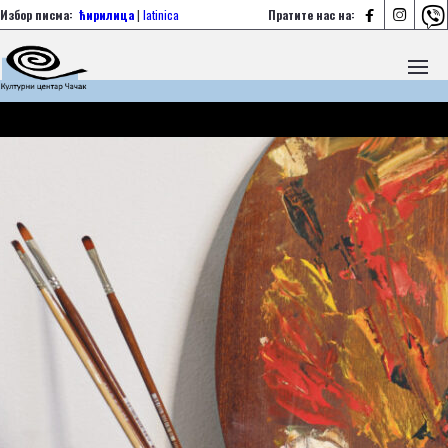



Избор писма:
ћирилица
|
latinica
Пратите нас на: