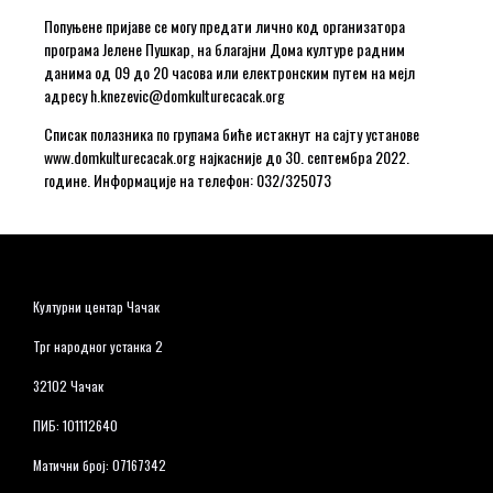
Попуњене пријаве се могу предати лично код организатора
програма Јелене Пушкар, на благајни Дома културе радним
данима од 09 до 20 часова или електронским путем на мејл
адресу h.knezevic@domkulturecacak.org
Списак полазника по групама биће истакнут на сајту установе
www.domkulturecacak.org најкасније до 30. септембра 2022.
године. Информације на телефон: 032/325073
Културни центар Чачак
Трг народног устанка 2
32102 Чачак
ПИБ: 101112640
Матични број: 07167342