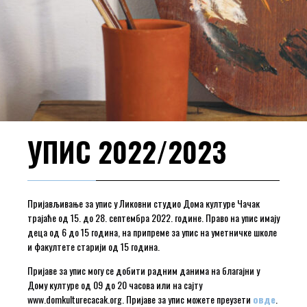
УПИС 2022/2023
Пријављивање за упис у Ликовни студио Дома културе Чачак
трајаће од 15. до 28. септембра 2022. године. Право на упис имају
деца од 6 до 15 година, на припреме за упис на уметничке школе
и факултете старији од 15 година.
Пријаве за упис могу се добити радним данима на благајни у
Дому културе од 09 до 20 часова или на сајту
www.domkulturecacak.org. Пријаве за упис можете преузети
овде
.