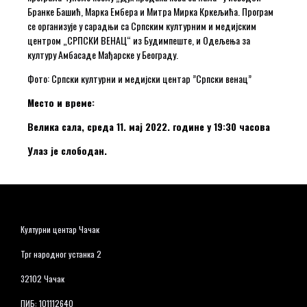
Бранке Башић, Марка Ембера и Митра Мирка Кркељића. Програм
се организује у сарадњи са Српским културним и медијским
центром „СРПСКИ ВЕНАЦ“ из Будимпеште, и Одељења за
културу Амбасаде Мађарске у Београду.
Фото: Српски културни и медијски центар ”Српски венац”
Место и време:
Велика сала, среда 11. мај 2022. године у 19:30 часова
Улаз је слободан.
Културни центар Чачак
Трг народног устанка 2
32102 Чачак
ПИБ: 101112640