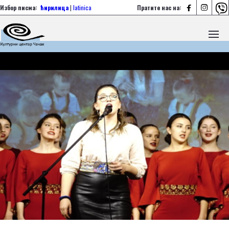



Избор писма:
ћирилица
|
latinica
Пратите нас на: