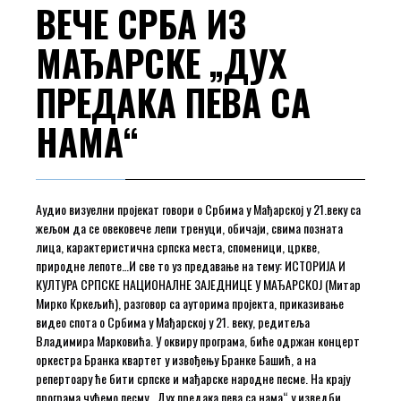
ВЕЧЕ СРБА ИЗ
МАЂАРСКЕ „ДУХ
ПРЕДАКА ПЕВА СА
НАМА“
Аудио визуелни пројекат говори о Србима у Мађарској у 21.веку са
жељом да се овековече лепи тренуци, обичаји, свима позната
лица, карактеристична српска места, споменици, цркве,
природне лепоте…И све то уз предавање на тему: ИСТОРИЈА И
КУЛТУРА СРПСКЕ НАЦИОНАЛНЕ ЗАЈЕДНИЦЕ У МАЂАРСКОЈ (Митар
Мирко Кркељић), разговор са ауторима пројекта, приказивање
видео спота о Србима у Мађарској у 21. веку, редитеља
Владимира Марковића. У оквиру програма, биће одржан концерт
оркестра Бранка квартет у извођењу Бранке Башић, а на
репертоару ће бити српске и мађарске народне песме. На крају
програма чућемо песму „Дух предака пева са нама“ у изведби