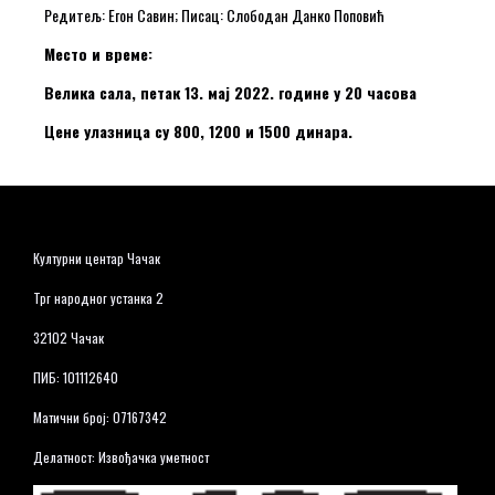
Редитељ: Егон Савин; Писац: Слободан Данко Поповић
Место и време:
Велика сала, петак 13. мај 2022. године у 20 часова
Цене улазница су 800, 1200 и 1500 динара.
Културни центар Чачак
Трг народног устанка 2
32102 Чачак
ПИБ: 101112640
Матични број: 07167342
Делатност: Извођачка уметност