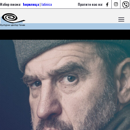



Избор писма:
ћирилица
|
latinica
Пратите нас на: