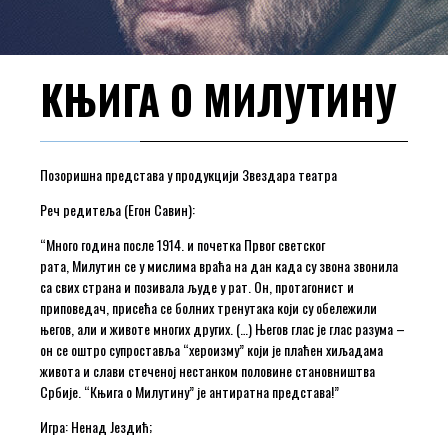
КЊИГА О МИЛУТИНУ
Позоришна представа у продукцији Звездара театра
Реч редитеља (Егон Савин):
“Много година после 1914. и почетка Првог светског
рата, Милутин се у мислима враћа на дан када су звона звонила
са свих страна и позивала људе у рат. Он, протагонист и
приповедач, присећа се болних тренутака који су обележили
његов, али и животе многих других. (…) Његов глас је глас разума –
он се оштро супроставља “хероизму” који је плаћен хиљадама
живота и слави стеченој нестанком половине становништва
Србије. “Књига о Милутину” је антиратна представа!”
Игра: Ненад Јездић;