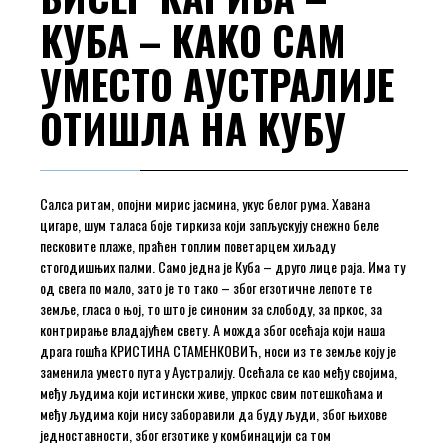
КУБА – КАКО САМ
УМЕСТО АУСТРАЛИЈЕ
ОТИШЛА НА КУБУ
Салса ритам, опојни мирис јасмина, укус белог рума. Хавана
цигаре, шум таласа боје тиркиза који запљускују снежно беле
песковите плаже, праћен топлим поветарцем хиљаду
стогодишњих палми. Само једна је Куба – друго лице раја. Има ту
од свега по мало, зато је то тако – због егзотичне лепоте те
земље, гласа о њој, то што је синоним за слободу, за пркос, за
контрирање владајућем свету. А можда због осећаја који наша
драга гошћа КРИСТИНА СТАМЕНКОВИЋ, носи из те земље коју је
заменила уместо пута у Аустралију. Осећала се као међу својима,
међу људима који истински живе, упркос свим потешкоћама и
међу људима који нису заборавили да буду људи, због њихове
једноставности, због егзотике у комбинацији са том