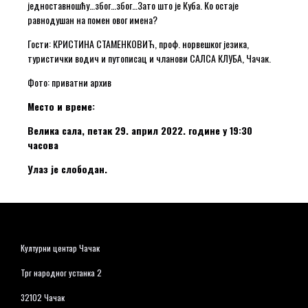
једноставношћу…због…због…Зато што је Куба. Ко остаје
равнодушан на помен овог имена?
Гости: КРИСТИНА СТАМЕНКОВИЋ, проф. норвешког језика,
туристички водич и путописац и чланови САЛСА КЛУБА, Чачак.
Фото: приватни архив
Место и време:
Велика сала, петак 29. април 2022. године у 19:30
часова
Улаз је слободан.
Културни центар Чачак
Трг народног устанка 2
32102 Чачак