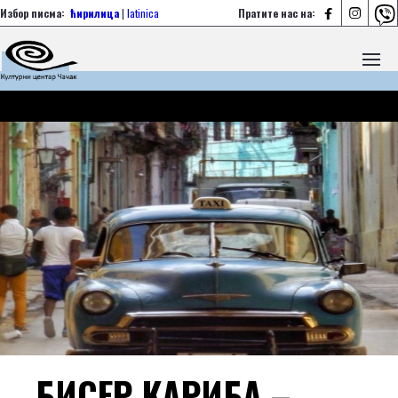



Избор писма:
ћирилица
|
latinica
Пратите нас на:
БИСЕР КАРИБА –