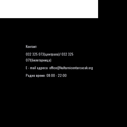
Контакт:
032 325 073(централа)/ 032 325
071(билетарница)
E - mail адреса:
office@kulturnicentarcacak.org
Радно време: 08:00 - 22:00