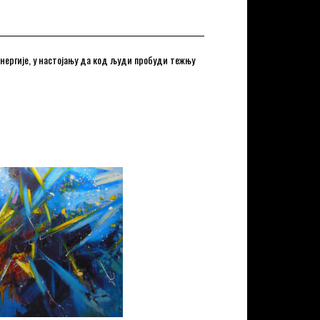
енергије, у настојању да код људи пробуди тежњу