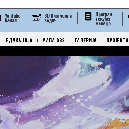
Програм
Youtube
3D Виртуелни
текућег
kанал
водич
месеца
ЕДУКАЦИЈА
МАПА 032
ГАЛЕРИЈА
ПРОЈЕКТИ