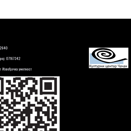
12640
рој: 07167342
: Извођачка уметност