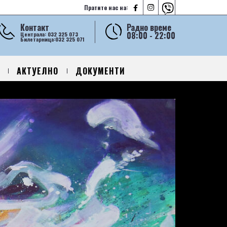



Пратите нас на:
Контакт
Радно време
08:00 - 22:00
Централа: 032 325 073
Билетарница:032 325 071
АКТУЕЛНО
ДОКУМЕНТИ