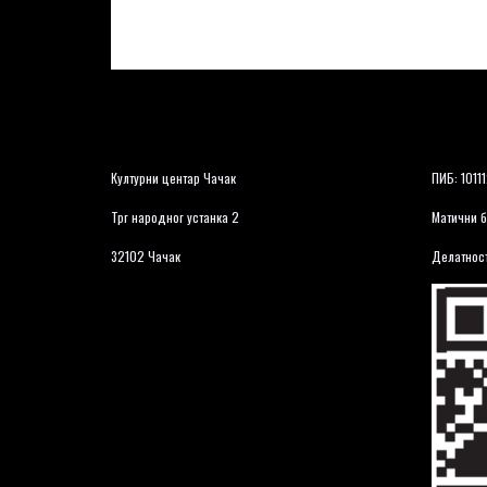
Културни центар Чачак
ПИБ: 1011
Трг народног устанка 2
Матични б
32102 Чачак
Делатност