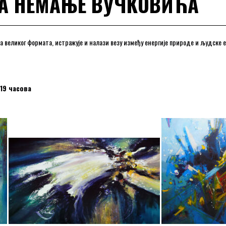
А НЕМАЊЕ ВУЧКОВИЋА
а великог формата, истражује и налази везу између енергије природе и људске 
 19 часова