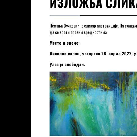
ИЗЛОЖБА СЛИК
Немања Вучковић је сликар апстракције. На сликам
да се врати правим вредностима.
Место и време:
Ликовни салон, четвртак 28. април 2022. у
Улаз је слободан.