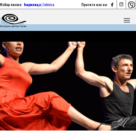



Избор писма:
ћирилица
|
latinica
Пратите нас на: