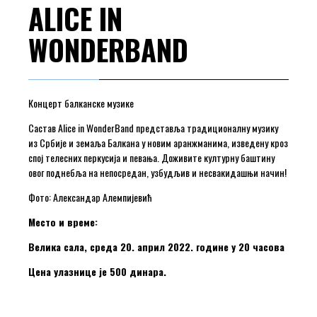
ALICE IN
WONDERBAND
Концерт балканске музике
Састав Alice in WonderBand представља традиционалну музику
из Србије и земаља Балкана у новим аранжманима, изведену кроз
спој телесних перкусија и певања. Доживите културну баштину
овог поднебља на непосредан, узбудљив и несвакидашњи начин!
Фото: Александар Алемпијевић
Место и време:
Велика сала, среда 20. април 2022. године у 20 часова
Цена улазнице је 500 динара.