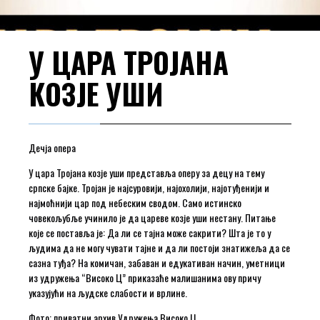
У ЦАРА ТРОЈАНА
КОЗЈЕ УШИ
Дечја опера
У цара Тројана козје уши представља оперу за децу на тему
српске бајке. Тројан је најсуровији, најохолији, најотуђенији и
најмоћнији цар под небеским сводом. Само истинско
човекољубље учинило је да цареве козје уши нестану. Питање
које се поставља је: Да ли се тајна може сакрити? Шта је то у
људима да не могу чувати тајне и да ли постоји знатижеља да се
сазна туђа? На комичан, забаван и едукативан начин, уметници
из удружења “Високо Ц” приказаће малишанима ову причу
указујући на људске слабости и врлине.
Фото: приватни архив Удружења Високо Ц