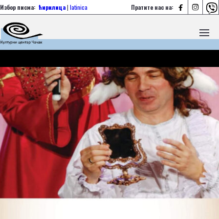



Избор писма:
ћирилица
|
latinica
Пратите нас на: