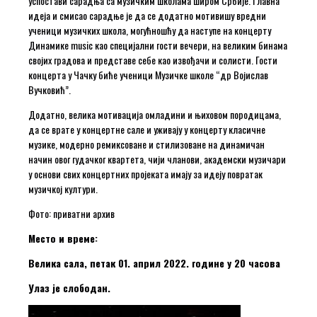
успостави сарадња са музичким школама широм Србије. Главна
идеја и смисао сарадње је да се додатно мотивишу вредни
ученици музичких школа, могућношћу да наступе на концерту
Динамике music као специјални гости вечери, на великим бинама
својих градова и представе себе као извођачи и солисти. Гости
концерта у Чачку биће ученици Музичке школе “др Војислав
Вучковић”.
Додатно, велика мотивација омладини и њиховом породицама,
да се врате у концертне сале и уживају у концерту класичне
музике, модерно ремиксоване и стилизоване на динамичан
начин овог гудачког квартета, чији чланови, академски музичари
у основи свих концертних пројеката имају за идеју повратак
музичкој култури.
Фото: приватни архив
Место и време:
Велика сала, петак 01. април 2022. године у 20 часова
Улаз је слободан.