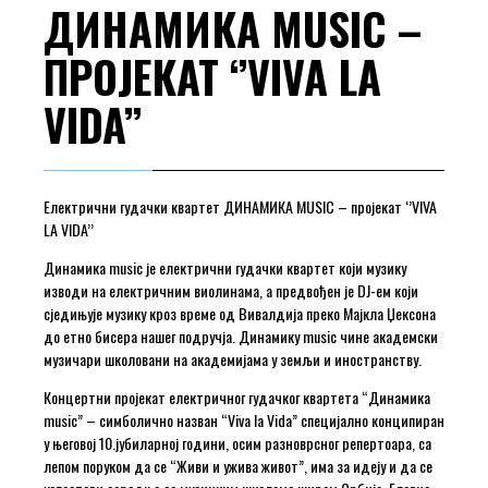
ДИНАМИКА MUSIC –
ПРОЈЕКАТ ‘’VIVA LA
VIDA’’
Електрични гудачки квартет ДИНАМИКА MUSIC – пројекат ‘’VIVA
LA VIDA’’
Динамика music је електрични гудачки квартет који музику
изводи на електричним виолинама, а предвођен је DJ-ем који
сједињује музику кроз време од Вивалдија преко Мајкла Џексона
до етно бисера нашег подручја. Динамику music чине академски
музичари школовани на академијама у земљи и иностранству.
Концертни пројекат електричног гудачког квартета “Динамика
music” – симболично назван “Viva la Vida” специјално конципиран
у његовој 10.јубиларној години, осим разноврсног репертоара, са
лепом поруком да се “Живи и ужива живот”, има за идеју и да се