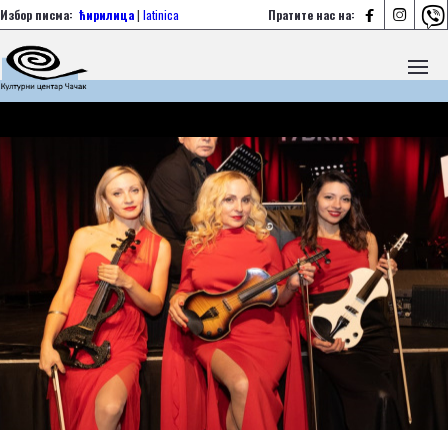



Избор писма:
ћирилица
|
latinica
Пратите нас на: