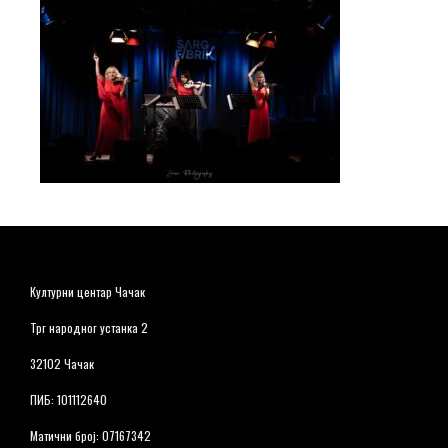
Културни центар Чачак
Трг народног устанка 2
32102 Чачак
ПИБ: 101112640
Матични број: 07167342