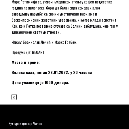
Марк Ротко који се, у свом њујоршком атељеу крајем педесетих
година прошлог века, бори да балансира комерцијално
заводљиву наруџбу, са својим уметничким визијама и
бескомпромисним животним уверењима, и његов млади асистент
Кен, који Ротка постепено суочава са болним заблудама, које гаји у
динамичном свету уметности.
Играју: Бранислав Лечић и Марко Грабеж.
Продукција: BEOART
Место и време:
Велика сала, петак 28.01.2022. у 20 часова
Цена улазнице је 1000 динара.
c
Културни центар Чачак