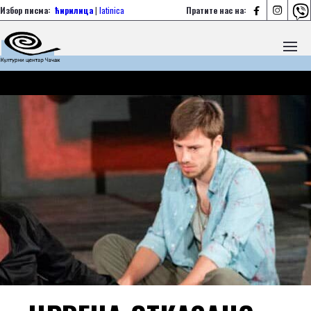



Избор писма:
ћирилица
|
latinica
Пратите нас на: