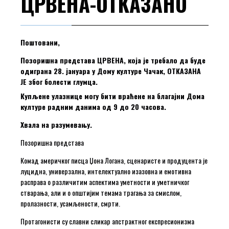
ЦРВЕНА-ОТКАЗАНО
Поштовани,
Позоришна представа ЦРВЕНА, која је требало да буде
одиграна 28. јануара у Дому културе Чачак, ОТКАЗАНА
ЈЕ због болести глумца.
Купљене улазнице могу бити враћене на благајни Дома
културе радним данима од 9 до 20 часова.
Хвала на разумевању.
Позоришна представа
Комад америчког писца Џона Логана, сценаристе и продуцента је
луцидна, универзална, интелектуално изазовна и емотивна
расправа о различитим аспектима уметности и уметничког
стварања, али и о општијим темама трагања за смислом,
пролазности, усамљености, смрти.
Протагонисти су славни сликар апстрактног експресионизма