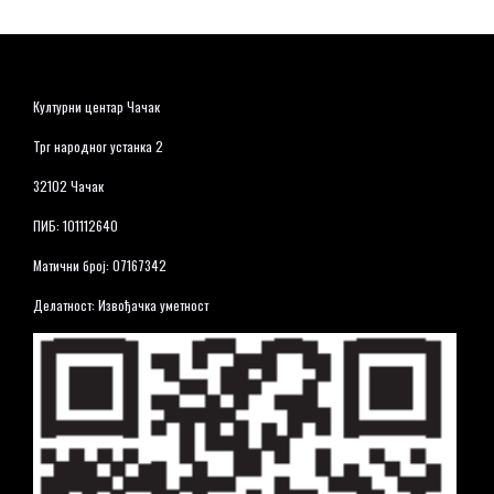
Културни центар Чачак
Трг народног устанка 2
32102 Чачак
ПИБ: 101112640
Матични број: 07167342
Делатност: Извођачка уметност