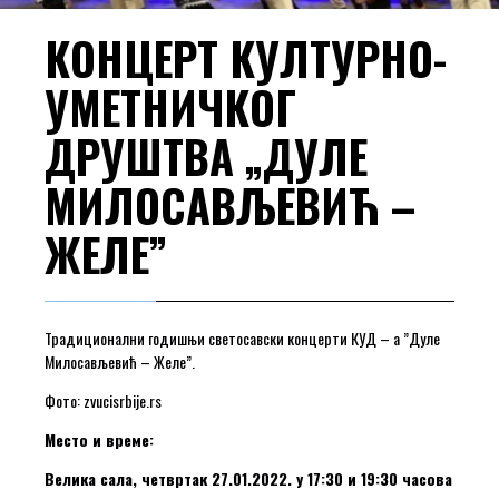
КОНЦЕРТ КУЛТУРНО-
УМЕТНИЧКОГ
ДРУШТВА „ДУЛЕ
МИЛОСАВЉЕВИЋ –
ЖЕЛЕ”
Традиционални годишњи светосавски концерти КУД – а ”Дуле
Милосављевић – Желе”.
Фото: zvucisrbije.rs
Место и време:
Велика сала, четвртак 27.01.2022. у 17:30 и 19:30 часова