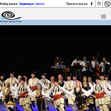



Избор писма:
ћирилица
|
latinica
Пратите нас на: