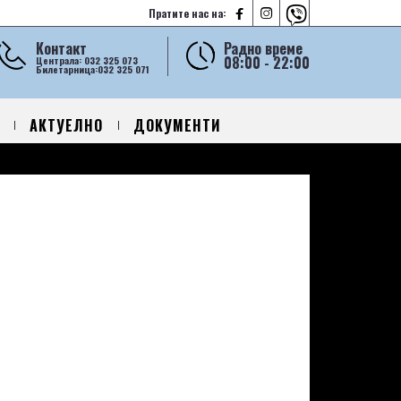



Пратите нас на:
Контакт
Радно време
08:00 - 22:00
Централа: 032 325 073
Билетарница:032 325 071
АКТУЕЛНО
ДОКУМЕНТИ