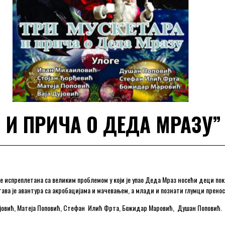
 И ПРИЧА О ДЕДА МРАЗУ”
е испреплетана са великим проблемом у који је упао Деда Мраз носећи деци покл
става је авантура са акробацијама и мачевањем, а млади и познати глумци прено
Дујовић, Матеја Поповић, Стефан Илић Фрта, Божидар Маровић, Душан Поповић.