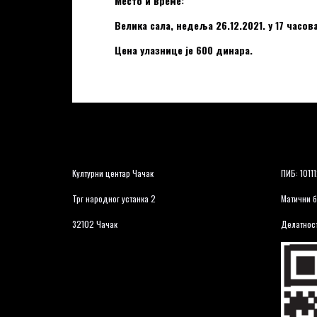
Место и време:
Велика сала, недеља 26.12.2021. у 17 часов
Цена улазнице је 600 динара.
Културни центар Чачак
ПИБ: 1011
Трг народног устанка 2
Матични б
32102 Чачак
Делатност