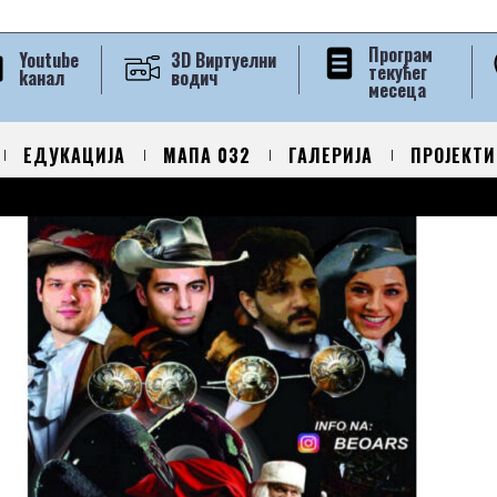
Програм
Youtube
3D Виртуелни
текућег
kанал
водич
месеца
ЕДУКАЦИЈА
МАПА 032
ГАЛЕРИЈА
ПРОЈЕКТИ