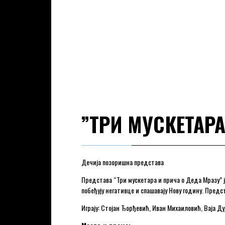
”ТРИ МУСКЕТАРА
Дечија позоришна представа
Представа “Три мускетара и прича о Деда Мразу” ј
побеђују негативце и спашавају Нову годину. Пред
Играју: Стојан Ђорђевић, Иван Михаиловић, Ваја 