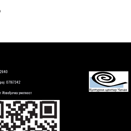
а
12640
рој: 07167342
: Извођачка уметност