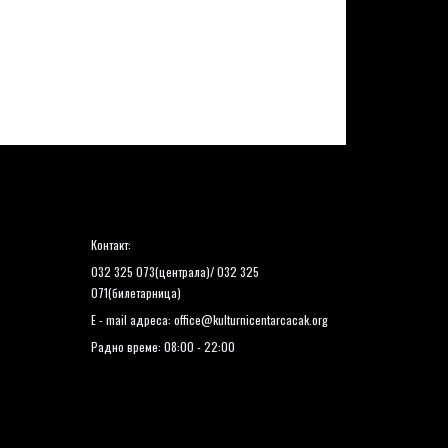
Контакт:
032 325 073(централа)/ 032 325
071(билетарница)
E - mail адреса:
office@kulturnicentarcacak.org
Радно време: 08:00 - 22:00