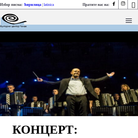



Избор писма:
ћирилица
|
latinica
Пратите нас на:
КОНЦЕРТ: