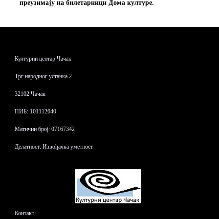
преузимају на билетарници Дома културе.
Културни центар Чачак
Трг народног устанка 2
32102 Чачак
ПИБ: 101112640
Матични број: 07167342
Делатност: Извођачка уметност
Контакт: