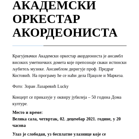
АКАДЕМСКИ
ОРКЕСТАР
АКОРДЕОНИСТА
Крагујевачки Академски оркестар акордеониста је ансамбл
високих уметничких домета које препознаје сваки истински
љубитељ музике. Ансамблом диригује проф. Предраг
Костовић. На програму ће се наћи дела Пјацоле и Маркеза.
Фото: Зоран Лазаревић Lucky
Концерт се приказује у оквиру јубилеја – 50 година Дома
културе.
Место и време:
Велика сала, четвртак, 02. децембар 2021. године, у 20
часова
Улаз је слободан, уз бесплатне улазнице које се