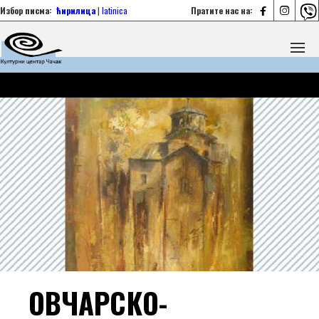



Избор писма:
ћирилица
|
latinica
Пратите нас на:
ОВЧАРСКО-