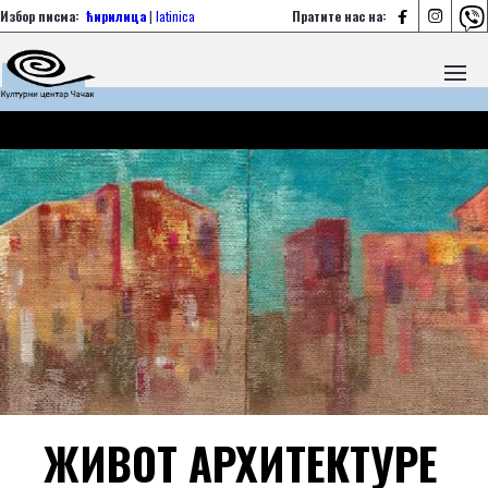



Избор писма:
ћирилица
|
latinica
Пратите нас на:
ЖИВОТ АРХИТЕКТУРЕ