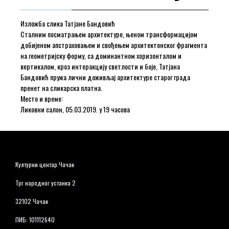
Изложба слика Татјане Бандовић
Сталним посматрањем архитектуре, њеном трансформацијом
добијеном апстраховањем и свођењем архитектонског фрагмента
на геометријску форму, са доминантном хоризонталом и
вертикалом, кроз интеракцију светлости и боје, Татјана
Бандовић пружа лични доживљај архитектуре старог града
пренет на сликарска платна.
Место и време:
Ликовни салон, 05.03.2019. у 19 часова
Културни центар Чачак
Трг народног устанка 2
32102 Чачак
ПИБ: 101112640