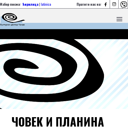



Избор писма:
ћирилица
|
latinica
Пратите нас на:
ЧОВЕК И ПЛАНИНА