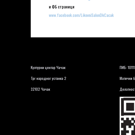
и ФБ страници
www.facebook.com/LikovniSalonDkCacak
Културни центар Чачак
ПИБ: 1011
Трг народног устанка 2
Матични б
32102 Чачак
Делатност