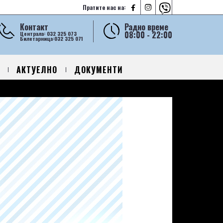



Пратите нас на:
Контакт
Радно време
08:00 - 22:00
Централа: 032 325 073
Билетарница:032 325 071
АКТУЕЛНО
ДОКУМЕНТИ