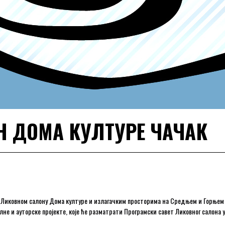
 ДОМА КУЛТУРЕ ЧАЧАК
у Ликовном салону Дома културе и излагачким просторима на Средњем и Горњем 
е и ауторске пројекте, које ће разматрати Програмски савет Ликовног салона у