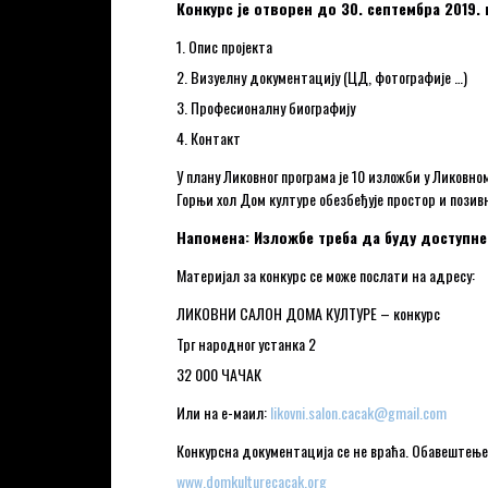
Конкурс је отворен до 30. септембра 2019.
1. Опис пројекта
2. Визуелну документацију (ЦД, фотографије …)
3. Професионалну биографију
4. Контакт
У плану Ликовног програма је 10 изложби у Ликовн
Горњи хол Дом културе обезбеђује простор и позивн
Напомена: Изложбе треба да буду доступне
Материјал за конкурс се може послати на адресу:
ЛИКОВНИ САЛОН ДОМА КУЛТУРЕ – конкурс
Трг народног устанка 2
32 000 ЧАЧАК
Или на е-маил:
likovni.salon.cacak@gmail.com
Конкурсна документација се не враћа. Обавештење 
www.domkulturecacak.org