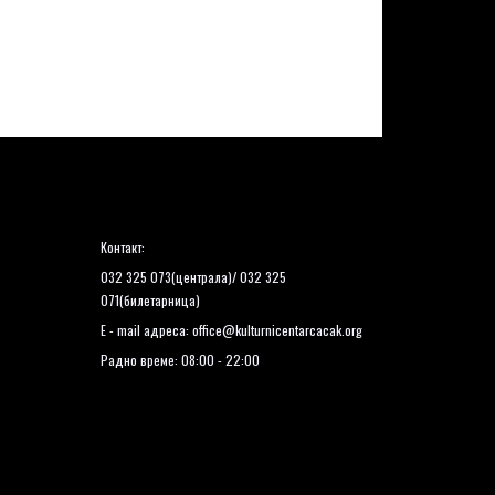
Контакт:
032 325 073(централа)/ 032 325
071(билетарница)
E - mail адреса:
office@kulturnicentarcacak.org
Радно време: 08:00 - 22:00