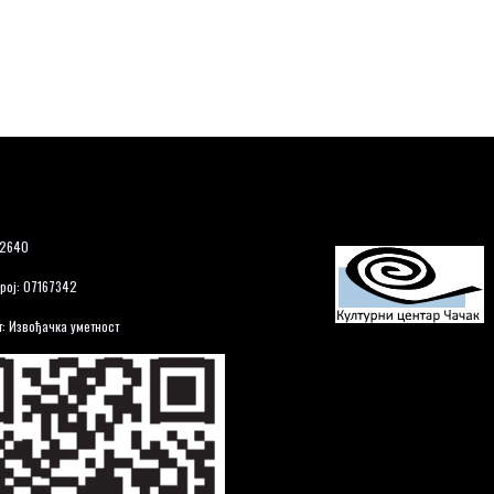
12640
рој: 07167342
: Извођачка уметност