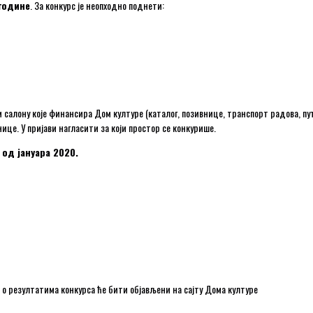
 године
. За конкурс је неопходно поднети:
ом салону које финансира Дом културе (каталог, позивнице, транспорт радова, п
ице. У пријави нагласити за који простор се конкурише.
 од јануара 2020.
о резултатима конкурса ће бити објављени на сајту Дома културе