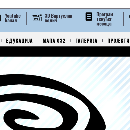
Програм
Youtube
3D Виртуелни
текућег
kанал
водич
месеца
ЕДУКАЦИЈА
МАПА 032
ГАЛЕРИЈА
ПРОЈЕКТИ