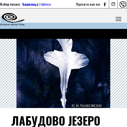



Избор писма:
ћирилица
|
latinica
Пратите нас на:
ЛАБУДОВО ЈЕЗЕРО