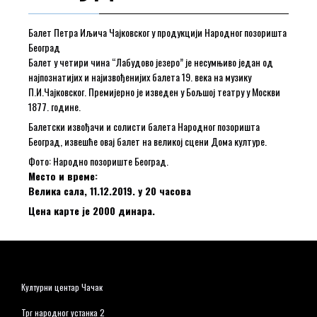
Балет Петра Иљича Чајковског у продукцији Народног позоришта
Београд
Балет у четири чина “Лабудово језеро” је несумњиво један од
најпознатијих и најизвођенијих балета 19. века на музику
П.И.Чајковског. Премијерно је изведен у Бољшој театру у Москви
1877. године.
Балетски извођачи и солисти балета Народног позоришта
Београд, извешће овај балет на великој сцени Дома културе.
Фото: Народно позориште Београд.
Место и време:
Велика сала, 11.12.2019. у 20 часова
Цена карте је 2000 динара.
Културни центар Чачак
Трг народног устанка 2