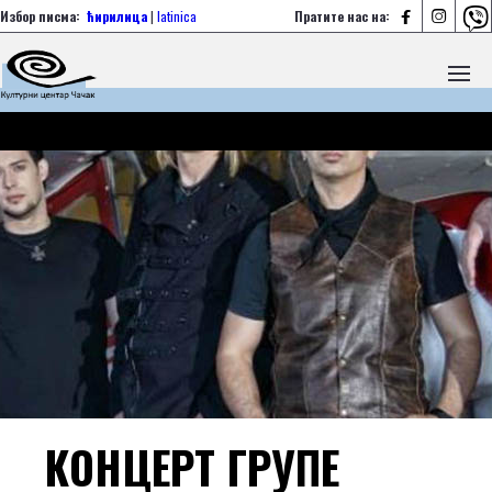



Избор писма:
ћирилица
|
latinica
Пратите нас на:
КОНЦЕРТ ГРУПЕ