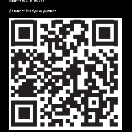
Матични број: 07167342
Делатност: Извођачка уметност