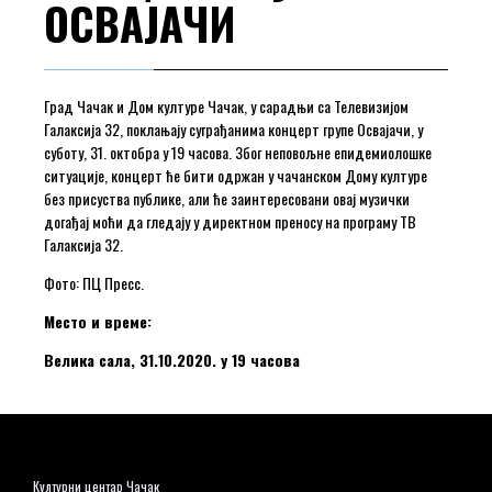
ОСВАЈАЧИ
Град Чачак и Дом културе Чачак, у сарадњи са Телевизијом
Галаксија 32, поклањају суграђанима концерт групе Освајачи, у
суботу, 31. октобра у 19 часова. Због неповољне епидемиолошке
ситуације, концерт ће бити одржан у чачанском Дому културе
без присуства публике, али ће заинтересовани овај музички
догађај моћи да гледају у директном преносу на програму ТВ
Галаксија 32.
Фото: ПЦ Пресс.
Место и време:
Велика сала, 31.10.2020. у 19 часова
Културни центар Чачак