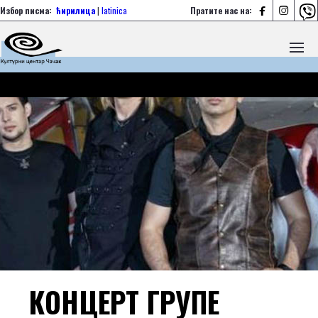



Избор писма:
ћирилица
|
latinica
Пратите нас на:
КОНЦЕРТ ГРУПЕ