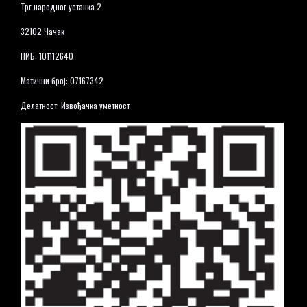
Трг народног устанка 2
32102 Чачак
ПИБ: 101112640
Матични број: 07167342
Делатност: Извођачка уметност