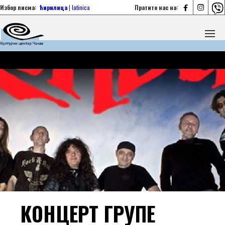



Избор писма:
ћирилица
|
latinica
Пратите нас на:
КОНЦЕРТ ГРУПЕ