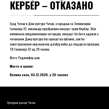
КЕРБЕР – ОТКАЗАНО
Град Чачак и Дом културе Чачак, у сарадњи са Телевизијом
Галаксија 32, поклањају суграђанима концерт групе Кербер. Због
неповољне епидемиолошке ситуације, концерт ће бити одржан у
чачанском Дому културе без присуства публике, али ће
заинтересовани овај музички догађај моћи да гледају на програму
ТВ Галаксија 32 од 20 часова.
Фото: Радиокфор.цом.
Место и време:
Велика сала, 03.12.2020. у 20 часова
Културни центар Чачак