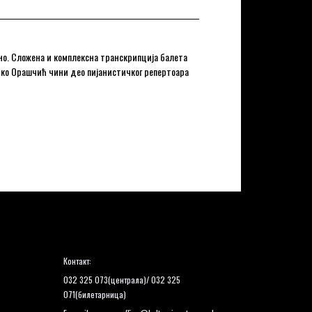
тно. Сложена и комплексна транскрипција балета
рцко Орашчић чини део пијанистичког репертоара
Контакт:
032 325 073(централа)/ 032 325
071(билетарница)