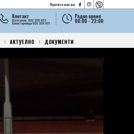



Пратите нас на:
Контакт
Радно време
08:00 - 22:00
Централа: 032 325 073
Билетарница:032 325 071
АКТУЕЛНО
ДОКУМЕНТИ