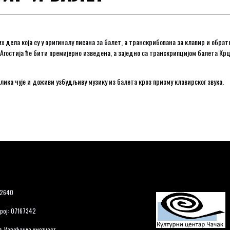
х дела која су у оригиналу писана за балет, а транскрибована за клавир и обра
 Агостија ће бити премијерно изведена, а заједно са транскрипцијом балета К
ублика чује и доживи узбудљиву музику из балета кроз призму клавирског звука.
12640
рој: 07167342
: Извођачка уметност