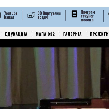
Програм
Youtube
3D Виртуелни
текућег
kанал
водич
месеца
ЕДУКАЦИЈА
МАПА 032
ГАЛЕРИЈА
ПРОЈЕКТИ