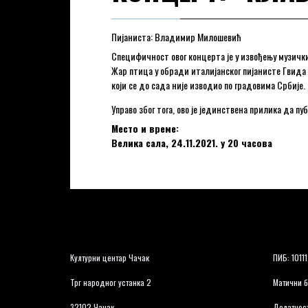
Пијаниста: Владимир Милошевић
Специфичност овог концерта је у извођењу музички
Жар птица у обради италијанског пијанисте Гвида
који се до сада није изводио по градовима Србије.
Управо због тога, ово је јединствена прилика да п
Место и време:
Велика сала, 24.11.2021. у 20 часова
Културни центар Чачак
ПИБ: 1011
Трг народног устанка 2
Матични б
32102 Чачак
Делатност