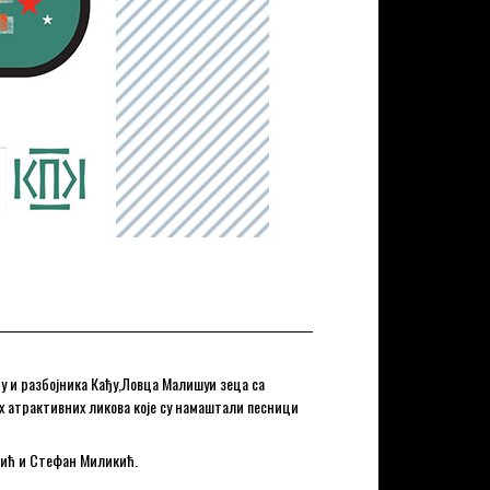
ђу и разбојника Кађу,Ловца Малишуи зеца са
х атрактивних ликова које су намаштали песници
овић и Стефан Миликић.