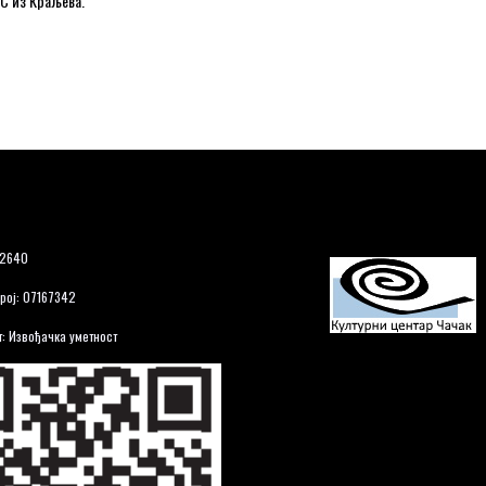
С из Краљева.
12640
рој: 07167342
: Извођачка уметност