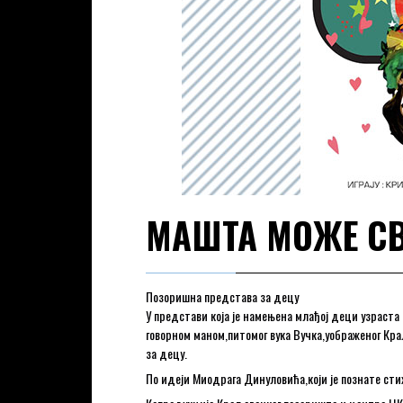
МАШТА МОЖЕ С
Позоришна представа за децу
У представи која је намењена млађој деци узраста
говорном маном,питомог вука Вучка,уображеног Кр
за децу.
По идеји Миодрага Динуловића,који је познате ст