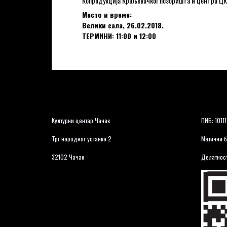
Копродукција Краљевачког позоришта и центра ЦК
Место и време:
Велики сала, 26.02.2018.
ТЕРМИНИ: 11:00 и 12:00
Културни центар Чачак
ПИБ: 1011
Трг народног устанка 2
Матични б
32102 Чачак
Делатност