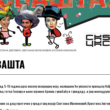
ВАШТА
 од 5-10 година,кроз веселу позоришну игру, малишани ће упознати принцезу На
аља,тетка Госпаву и њене огромне бркове,тужибабу и тужидеду…и још многодруги
ихове за децу преточио у представу,играју Светлана Миленковић,Кристина Јевт