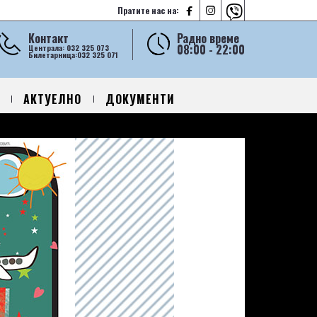



Пратите нас на:
Контакт
Радно време
08:00 - 22:00
Централа: 032 325 073
Билетарница:032 325 071
АКТУЕЛНО
ДОКУМЕНТИ