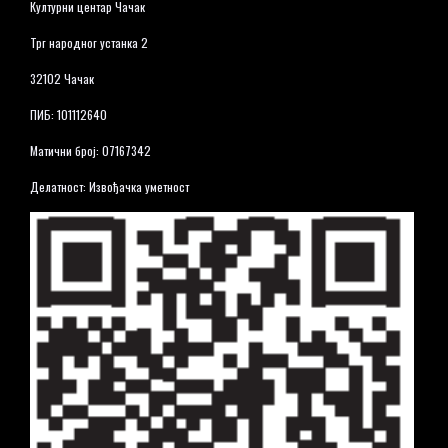
Културни центар Чачак
Трг народног устанка 2
32102 Чачак
ПИБ: 101112640
Матични број: 07167342
Делатност: Извођачка уметност