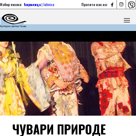



Избор писма:
ћирилица
|
latinica
Пратите нас на:
ЧУВАРИ ПРИРОДЕ