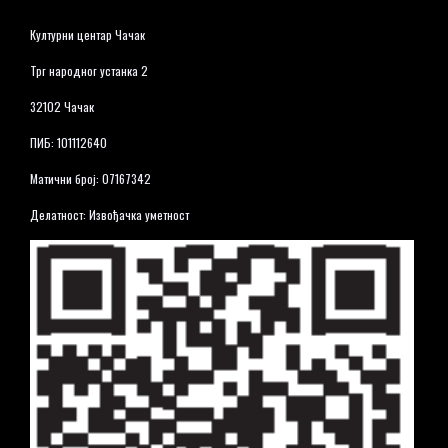
Културни центар Чачак
Трг народног устанка 2
32102 Чачак
ПИБ: 101112640
Матични број: 07167342
Делатност: Извођачка уметност