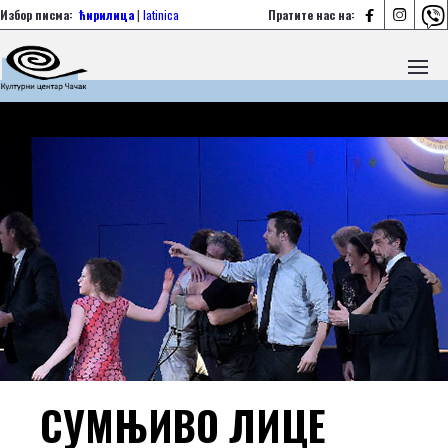



Избор писма:
ћирилица
|
latinica
Пратите нас на:
СУМЊИВО ЛИЦЕ