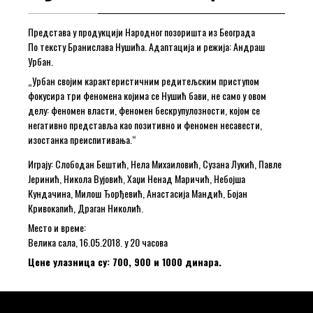
Представа у продукцији Народног позоришта из Београда
По тексту Бранислава Нушића. Адаптација и режија: Андраш
Урбан.
„Урбан својим карактеристичним редитељским приступом
фокусира три феномена којима се Нушић бави, не само у овом
делу: феномен власти, феномен бескрупулозности, којом се
негативно представља као позитивно и феномен несавести,
изостанка преиспитивања.“
Играју: Слободан Бештић, Нела Михаиловић, Сузана Лукић, Павле
Јеринић, Никола Вујовић, Хаџи Ненад Маричић, Небојша
Кундачина, Милош Ђорђевић, Анастасија Мандић, Бојан
Кривокапић, Драган Николић.
Место и време:
Велика сала, 16.05.2018. у 20 часова
Цене улазница су: 700, 900 и 1000 динара.