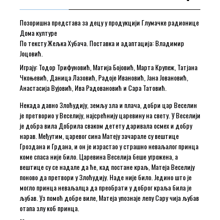
Позоришна представа за децу у продукцији Глумачке радионице
Дома културе
По тексту Жељка Хубача. Поставка и адаптација: Владимир
Јоцовић.
Играју: Тодор Трифуновић, Матија Бојовић, Марта Крупеж, Татјана
Чкоњевић, Даница Лазовић, Радоје Ивановић, Јана Јовановић,
Анастасија Вујовић, Ива Радовановић и Сара Татовић.
Некада давно Злоћудију, земљу зла и плача, добри цар Веселин
је претворио у Веселију, најсрећнију царевину на свету. У Веселији
је добра вила Добрила сваком детету даривала осмех и добру
нарав. Међутим, царевог сина Матеју зачарале су вештице
Гроздана и Грдана, и он је израстао у страшно неваљалог принца
коме спаса није било. Царевина Веселија беше угрожена, а
вештице су се надале да ће, кад постане краљ, Матеја Веселију
поново да претвори у Злоћудију. Наде није било. Једино што је
могло принца неваљалца да преобрати у доброг краља била је
љубав. Уз помоћ добре виле, Матеја упознаје лепу Сару чија љубав
отапа злу коб принца.