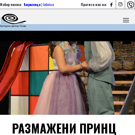



Избор писма:
ћирилица
|
latinica
Пратите нас на:
РАЗМАЖЕНИ ПРИНЦ