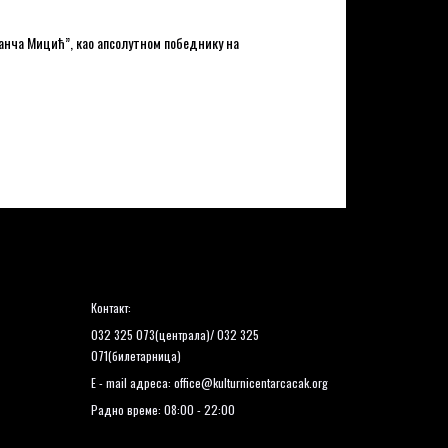
ванча Мицић”, као апсолутном победнику на
Контакт:
032 325 073(централа)/ 032 325
071(билетарница)
E - mail адреса:
office@kulturnicentarcacak.org
Радно време: 08:00 - 22:00