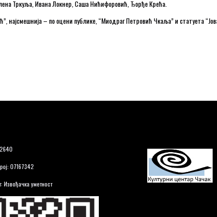
елена Тркуља, Ивана Локнер, Саша Нићифоровић, Ђорђе Крећа.
ћ”, најсмешнија – по оцени публике, “Миодраг Петровић Чкаља” и статуета “Јо
12640
рој: 07167342
: Извођачка уметност