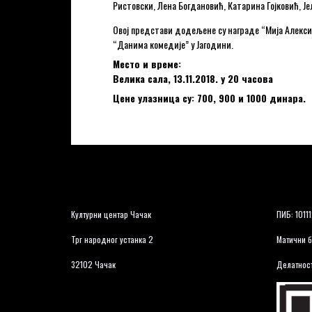
Ристовски, Лена Богдановић, Катарина Гојковић, Ј
Овој представи додељене су награде “Мија Алекси
“Данима комедије” у Јагодини.
Место и време:
Велика сала, 13.11.2018. у 20 часова
Цене улазница су: 700, 900 и 1000 динара.
Културни центар Чачак
ПИБ: 1011
Трг народног устанка 2
Матични б
32102 Чачак
Делатност