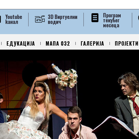
Програм
Youtube
3D Виртуелни
текућег
kанал
водич
месеца
ЕДУКАЦИЈА
МАПА 032
ГАЛЕРИЈА
ПРОЈЕКТИ