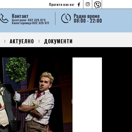



Пратите нас на:
Контакт
Радно време
08:00 - 22:00
Централа: 032 325 073
Билетарница:032 325 071
АКТУЕЛНО
ДОКУМЕНТИ