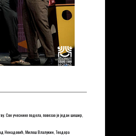
у. Све учеснике подела, повезао је један шешир,
енад Ненадовић, Милош Влалукин, Теодора