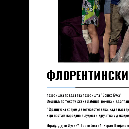
ФЛОРЕНТИНСКИ
позоришна представа позоришта “Бошко Буха”
Водвиљ по тексту Ежена Лабиша, режија и адаптаци
“Француска крајем деветнаестог века, када настаје
који постаје парадигма лудости друштва у декаде
Играју: Дејан Луткић, Горан Јевтић, Зоран Цвија