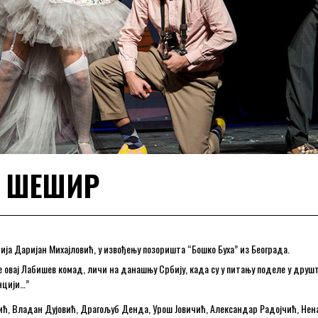
 ШЕШИР
ја Даријан Михајловић, у извођењу позоришта “Бошко Буха” из Београда.
 овај Лабишев комад, личи на данашњу Србију, када су у питању поделе у друштв
нцији…”
новић, Владан Дујовић, Драгољуб Денда, Урош Јовичић, Александар Радојчић, Н