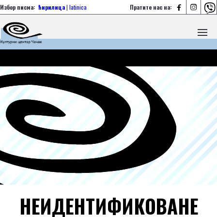



Избор писма:
ћирилица
|
latinica
Пратите нас на:
НЕИДЕНТИФИКОВАНЕ