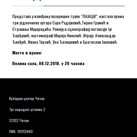
Представа у извођењу позоришне трупе “ПАЈАЦИ”, настала према
три једночинке аутора Саре Радојковић,Тијане Грумић и
Страхиње Маџарецића. Режију и сценографију потписује Југ
Ђорђевић, костимограф Марија Николић. Играју: Александар
Ђинђић, Ивана Терзић, Уна Ђелошевић и Братислав Јанковић.
Место и време:
Велика сала, 08.12.2018. у 20 часова
Културни центар Чачак
Трг народног устанка 2
32102 Чачак
ПИБ: 101112640