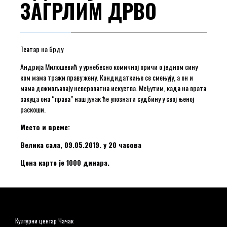
ЗАГРЛИМ ДРВО
Театар на брду
Андрија Милошевић у урнебесно комичној причи о једном сину
ком мама тражи праву жену. Кандидаткиње се смењују, а он и
мама доживљавају невероватна искуства. Међутим, када на врата
закуца она “права” наш јунак ће упознати судбину у свој њеној
раскоши.
Место и време:
Велика сала, 09.05.2019. у 20 часова
Цена карте је 1000 динара.
Културни центар Чачак