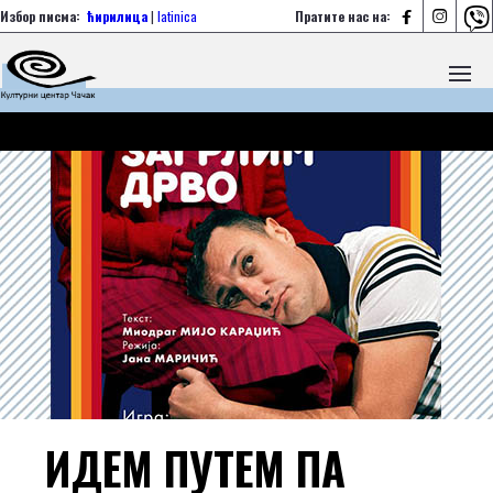



Избор писма:
ћирилица
|
latinica
Пратите нас на:
ИДЕМ ПУТЕМ ПА