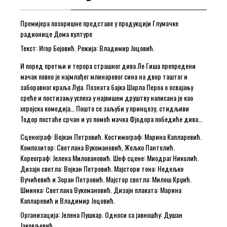
Премијера позоришне представе у продукцији Глумачке
радионице Дома културе
Текст: Игор Бојовић. Режија: Владимир Јоцовић.
И поред претњи и терора страшног дива Ле Гиша препредени
мачак повео је најмлађег млинаревог сина на двор таштог и
заборавног краља Луја. Позната бајка Шарла Пероа о освајању
среће и постизању успеха у највишем друштву написана је као
херојска комедија… Пошто се заљуби у принцезу, стидљиви
Тодор постаће срчан и уз помоћ мачка Фјодора победиће дива…
Сценограф: Војкан Петровић. Костимограф: Марина Капларевић.
Композитор: Светлана Вукомановић, Жељко Пантелић.
Кореограф: Јелена Миловановић. Шеф сцене: Миодраг Николић.
Дизајн светла: Војкан Петровић. Мајстори тона: Недељко
Вучићевић и Зоран Петровић. Мајстор светла: Милош Крџић.
Шминка: Светлана Вукомановић. Дизајн плаката: Марина
Капларевић и Владимир Јоцовић.
Организација: Јелена Пушкар. Односи са јавношћу: Душан
Јаковљевић.