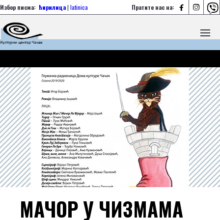



Избор писма:
ћирилица
|
latinica
Пратите нас на:
МАЧОР У ЧИЗМАМА