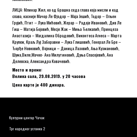
ЛИЦА: Млинар Жил, ко од брашна седа глава која мисли и кад
спава, касније Мачор Ле Фјодор – Маја Јешић, Тодор – Огњен
Грујић, Птит – Лука Мићовић, Жерар – Радоје Ивановић, Див Ле
Гиш – Матија Бојовић, Месје Жак – Миња Ђелкапић, Принцеза
Анастазија – Магдалина Обрадовић, Виконтеса Агнеса – Марта
Крупеж, Краљ Луј Заборавни – Лука Глишовић, Генерал Ле Бре –
Ђорђе Новковић, Војници – Даница Лазовић, Ања Кузмановић,
Шума,Виле,Мачке- Ана Милутиновић, Дуња Спасојевић, Ана
Делевска, Александра Ковачевић.
Место и време:
Велика сала, 29.08.2019. у 20 часова
Цена карте је 400 динара.
Културни центар Чачак
Трг народног устанка 2