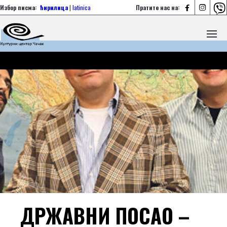



Избор писма:
ћирилица
|
latinica
Пратите нас на:
ДРЖАВНИ ПОСАО –