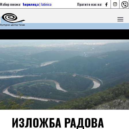



Избор писма:
ћирилица
|
latinica
Пратите нас на:
ИЗЛОЖБА РАДОВА