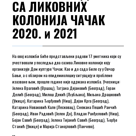
СА ЛИКОВНИХ
КОЛОНИЈА ЧАЧАК
2020. и 2021
На овој изложби биће представљени радови 17 уметника који су
учествовали у последња два сазива Ликовне колоније коју
организује Дом културе Чачак. Као и до сада биле су у Овчар
Бањи, а с обзиром на епидемиолошку ситуацију и проблеме
изазване њом, прошле године није одржана изложба. Учесници:
Јелена Враговић (Вршац), Татјана Дејановић (Београд), Горан
Делић (Београд), Милош Декић (Љубљана), Миљана Драшковић
(Ужице), Катарина Ђорђевић (Ниш), Дејан Крга (Београд),
Катарина Новаковић Кале (Лесковац), Снежана Пешић Ранчић
(Београд), Иван Радовић (Јелен До), Владан Ранђеловић (Ниш),
Бојан Савић (Београд), Јелена Тијанић Савић (Београд), Ђорђе
Станић (Ужице) и Марија Станојловић (Панчево).