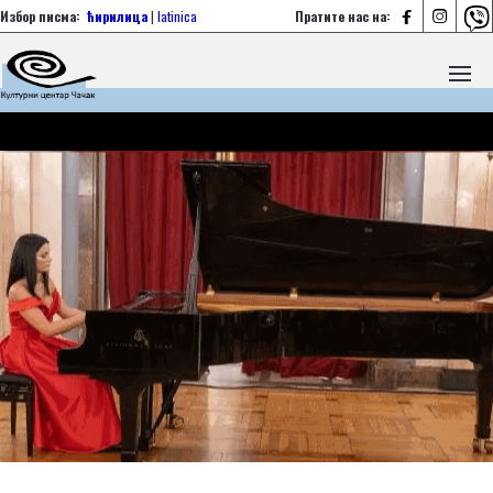



Избор писма:
ћирилица
|
latinica
Пратите нас на: