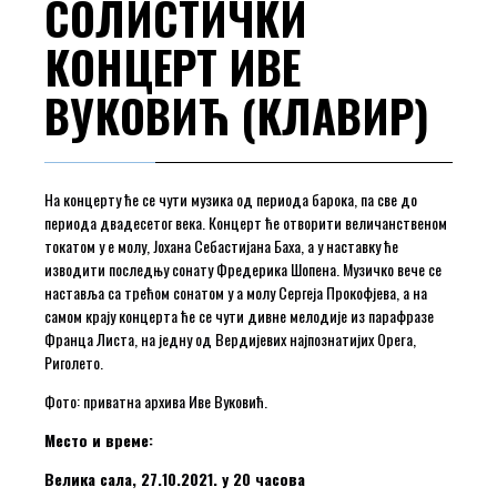
СОЛИСТИЧКИ
КОНЦЕРТ ИВЕ
ВУКОВИЋ (КЛАВИР)
На концерту ће се чути музика од периода барока, па све до
периода двадесетог века. Концерт ће отворити величанственом
токатом у е молу, Јохана Себастијана Баха, а у наставку ће
изводити последњу сонату Фредерика Шопена. Музичко вече се
наставља са трећом сонатом у а молу Сергеја Прокофјева, а на
самом крају концерта ће се чути дивне мелодије из парафразе
Франца Листа, на једну од Вердијевих најпознатијих Opera,
Риголето.
Фото: приватна архива Иве Вуковић.
Место и време:
Велика сала, 27.10.2021. у 20 часова